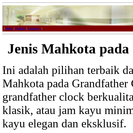
|
Home
|
Products
|
Contact us
|
Jenis Mahkota pada
Ini adalah pilihan terbaik d
Mahkota pada Grandfather 
grandfather clock berkualit
klasik, atau jam kayu mini
kayu elegan dan eksklusif.