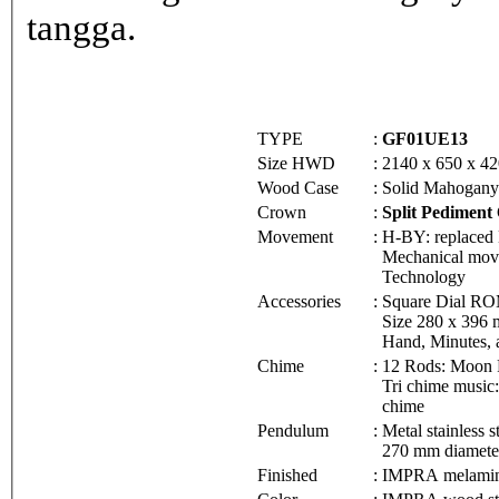
tangga.
TYPE
:
GF01UE13
Size HWD
:
2140 x 650 x 4
Wood Case
:
Solid Mahogany
Crown
:
Split Pediment
Movement
:
H-BY: replaced
Mechanical mov
Technology
Accessories
:
Square Dial R
Size 280 x 396 
Hand, Minutes, 
Chime
:
12 Rods: Moon P
Tri chime music:
chime
Pendulum
:
Metal stainless
270 mm diamete
Finished
:
IMPRA melamin