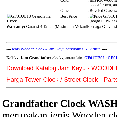
Color
:
IMPRA wood st
cocoa brown, a
Glass
:
Beveled Glass s
Best Price
:
(harga EOW / ex
Warranty:
Garansi 3 Tahun (Mesin Jam Mekanik tenaga Gravitas
----
Jenis Wooden clock - Jam Kayu berkualitas, klik disini
----
Koleksi Jam Grandfather clocks
, antara lain:
GF01UE02
;
GF0
Download Katalog Jam Kayu - WOODE
Harga Tower Clock / Street Clock - Par
Grandfather Clock WAS
merupakan jenis Wooden clo